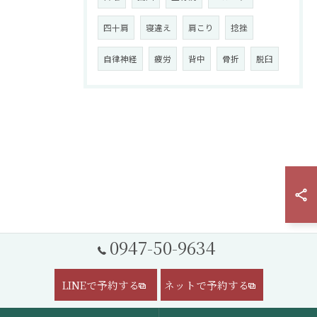
四十肩
寝違え
肩こり
捻挫
自律神経
疲労
背中
骨折
脱臼
0947-50-9634
LINEで予約する
ネットで予約する