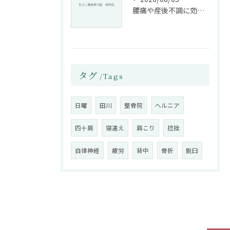
腰痛や産後不調に効く整骨院の施術と姿勢改善法
タグ
Tags
日曜
田川
整骨院
ヘルニア
四十肩
寝違え
肩こり
捻挫
自律神経
疲労
背中
骨折
脱臼