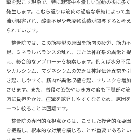
攣を起こす現象で、特に就寝中や激しい運動の後に多く
発生します。こむら返りは筋肉の過度な収縮によって血
流が阻害され、酸素不足や老廃物蓄積が関与すると考え
られています。
整骨院では、この筋痙攣の原因を筋肉の疲労、筋力不
足、ミネラルバランスの乱れ、または神経系の異常と捉
え、総合的なアプローチを模索します。例えば水分不足
やカルシウム、マグネシウムの欠乏は神経伝達異常を引
き起こしやすく、筋肉が異常収縮を起こすリスクを増加
させます。また、普段の姿勢や歩き方の癖も下腿部の筋
肉に負担をかけ、痙攣を誘発しやすくなるため、原因を
一つに絞ることは困難です。
整骨院の専門的な視点からは、こうした複合的な要因
を把握し、根本的な対策を講じることが重要であるとい
えます。