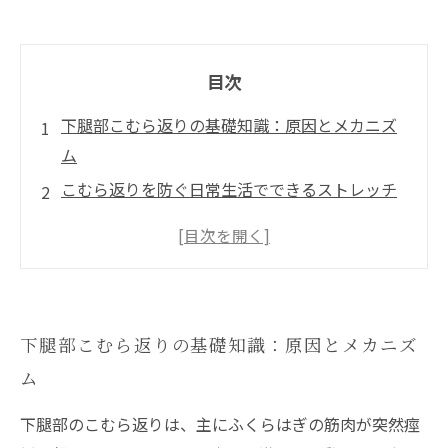
目次
下腿部こむら返りの基礎知識：原因とメカニズ
ム
こむら返りを防ぐ日常生活でできるストレッチ
とケア法
整骨院での施術が示すこむら返り改善の具体的
方法
生活習慣の見直しによるこむら返りの根本的予
下腿部こむら返りの基礎知識：原因とメカニズ
防策
ム
こむら返り予防のための整骨院利用のすすめと
まとめ
下腿部のこむら返りは、主にふくらはぎの筋肉が突然痙