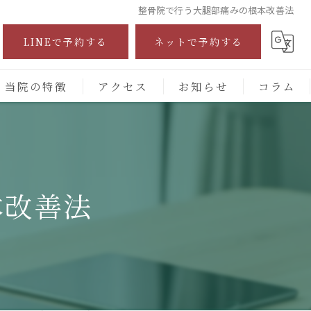
整骨院で行う大腿部痛みの根本改善法
LINEで予約する
ネットで予約する
当院の特徴
アクセス
お知らせ
コラム
自費診療
交通事故
本改善法
保険施術
腰痛
頭痛