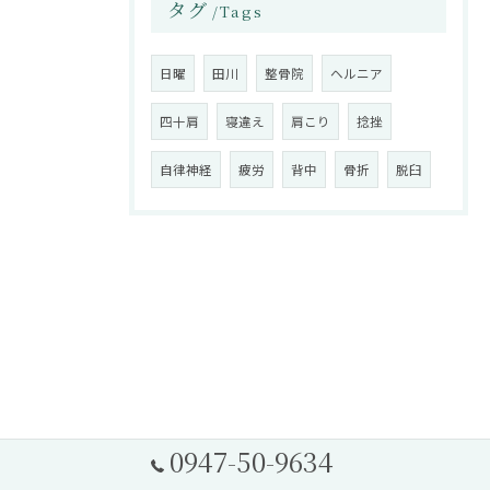
タグ
Tags
日曜
田川
整骨院
ヘルニア
四十肩
寝違え
肩こり
捻挫
自律神経
疲労
背中
骨折
脱臼
0947-50-9634