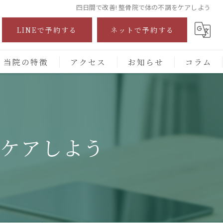
四日間で改善! 整骨院で体の不調をケアしよう
LINEで予約する
ネットで予約する
当院の特徴
アクセス
お知らせ
コラム
自費診療
交通事故
をケアしよう
保険施術
腰痛
頭痛