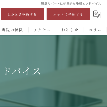
腰痛サポートに効果的な施術とアドバイス
LINEで予約する
ネットで予約する
当院の特徴
アクセス
お知らせ
コラム
自費診療
交通事故
アドバイス
保険施術
腰痛
頭痛