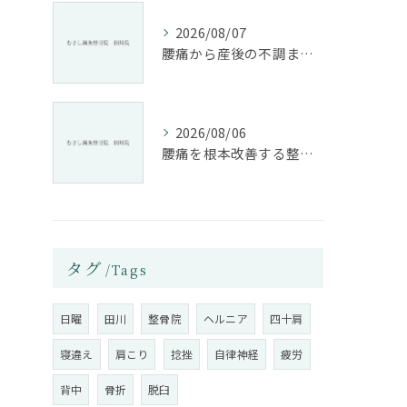
2026/08/07
腰痛から産後の不調まで整骨院で根本改善する方法
2026/08/06
腰痛を根本改善する整骨院の施術とアドバイスの重要性
タグ
Tags
日曜
田川
整骨院
ヘルニア
四十肩
寝違え
肩こり
捻挫
自律神経
疲労
背中
骨折
脱臼