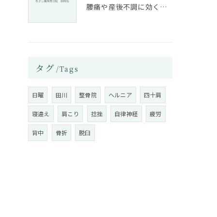
腰痛や産後不調に効く整骨院の施術と姿勢改善法
タグ
Tags
日曜
田川
整骨院
ヘルニア
四十肩
寝違え
肩こり
捻挫
自律神経
疲労
背中
骨折
脱臼