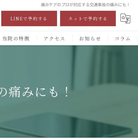
痛みケアのプロが対応する交通事故の痛みにも！
LINEで予約する
ネットで予約する
当院の特徴
アクセス
お知らせ
コラム
自費診療
交通事故
の痛みにも！
保険施術
腰痛
頭痛