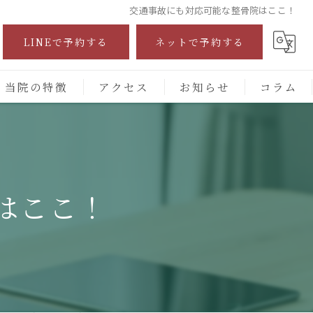
交通事故にも対応可能な整骨院はここ！
LINEで予約する
ネットで予約する
当院の特徴
アクセス
お知らせ
コラム
自費診療
交通事故
はここ！
保険施術
腰痛
頭痛