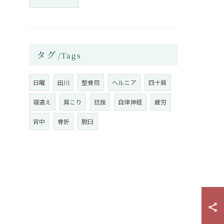
タグ
Tags
日曜
田川
整骨院
ヘルニア
四十肩
寝違え
肩こり
捻挫
自律神経
疲労
背中
骨折
脱臼