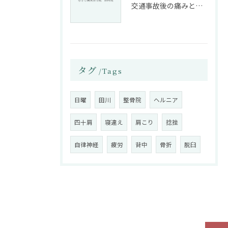
交通事故後の痛みと姿勢改善に特化した整骨院の役割
タグ
Tags
日曜
田川
整骨院
ヘルニア
四十肩
寝違え
肩こり
捻挫
自律神経
疲労
背中
骨折
脱臼