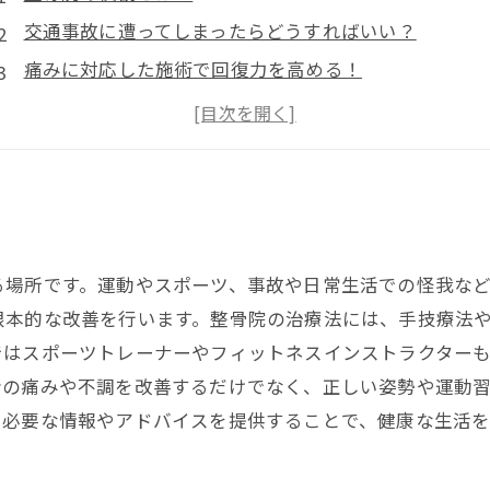
交通事故に遭ってしまったらどうすればいい？
痛みに対応した施術で回復力を高める！
痛みの原因に合わせた施術で的確なアプローチを行う
交通事故後の通院は早めの方が良い理由
る場所です。運動やスポーツ、事故や日常生活での怪我な
根本的な改善を行います。整骨院の治療法には、手技療法
ではスポーツトレーナーやフィットネスインストラクター
者の痛みや不調を改善するだけでなく、正しい姿勢や運動
て必要な情報やアドバイスを提供することで、健康な生活