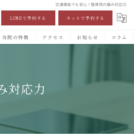
交通事故でも安心！整骨院の痛み対応力
LINEで予約する
ネットで予約する
当院の特徴
アクセス
お知らせ
コラム
自費診療
交通事故
み対応力
保険施術
腰痛
頭痛