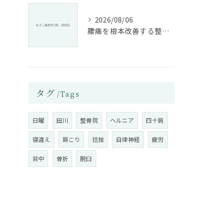
2026/08/06
腰痛を根本改善する整骨院の施術とアドバイスの重要性
タグ
Tags
日曜
田川
整骨院
ヘルニア
四十肩
寝違え
肩こり
捻挫
自律神経
疲労
背中
骨折
脱臼