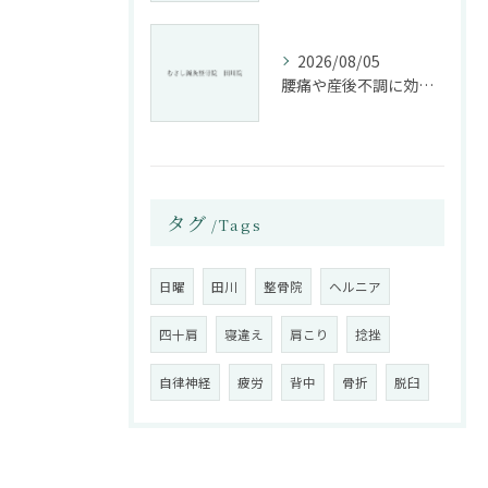
2026/08/05
腰痛や産後不調に効く整骨院の施術と姿勢改善法
タグ
Tags
日曜
田川
整骨院
ヘルニア
四十肩
寝違え
肩こり
捻挫
自律神経
疲労
背中
骨折
脱臼