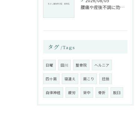
2026/08/05
腰痛や産後不調に効く整骨院の施術と姿勢改善法
タグ
Tags
日曜
田川
整骨院
ヘルニア
四十肩
寝違え
肩こり
捻挫
自律神経
疲労
背中
骨折
脱臼