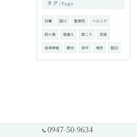
タグ
Tags
日曜
田川
整骨院
ヘルニア
四十肩
寝違え
肩こり
捻挫
自律神経
疲労
背中
骨折
脱臼
0947-50-9634