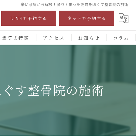
辛い頭痛から解放！凝り固まった筋肉をほぐす整骨院の施術
LINEで予約する
ネットで予約する
当院の特徴
アクセス
お知らせ
コラム
自費診療
交通事故
ほぐす整骨院の施術
保険施術
腰痛
頭痛