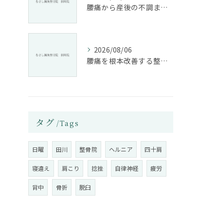
腰痛から産後の不調まで整骨院で根本改善する方法
2026/08/06
腰痛を根本改善する整骨院の施術とアドバイスの重要性
タグ
Tags
日曜
田川
整骨院
ヘルニア
四十肩
寝違え
肩こり
捻挫
自律神経
疲労
背中
骨折
脱臼