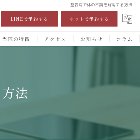
整骨院で体の不調を解消する方法
LINEで予約する
ネットで予約する
当院の特徴
アクセス
お知らせ
コラム
自費診療
交通事故
る方法
保険施術
腰痛
頭痛