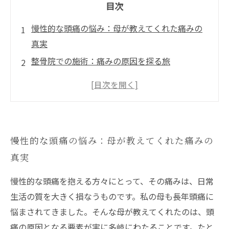
目次
慢性的な頭痛の悩み：母が教えてくれた痛みの
真実
整骨院での施術：痛みの原因を探る旅
姿勢の改善とストレス管理：頭痛克服への第一
歩
セルフケアの重要性：日常生活への影響とその
対策
慢性的な頭痛の悩み：母が教えてくれた痛みの
専門家から学ぶ：施術法と体験談の紹介
真実
痛みが和らぐ瞬間：施術を受けた患者の声
慢性的な頭痛から解放されるために：未来への
慢性的な頭痛を抱える方々にとって、その痛みは、日常
希望
生活の質を大きく損なうものです。私の母も長年頭痛に
悩まされてきました。そんな母が教えてくれたのは、頭
痛の原因となる要素が実に多岐にわたることです。たと