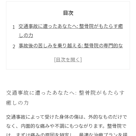
目次
交通事故に遭ったあなたへ: 整骨院がもたらす癒
しの力
事故後の苦しみを乗り越える: 整骨院の専門的な
サポート
痛みを軽減し、機能を改善する: 整骨院の治療法
とは
見えない症状を見つけ出す: 整骨院での事前診断
交通事故に遭ったあなたへ: 整骨院がもたらす
の重要性
癒しの力
日常生活への復帰をサポートする整骨院の役割
整骨院での施術経験談: 回復への道のり
交通事故によって受けた身体の傷は、外的なものだけで
事故後の健康を守る: 整骨院と共に歩む未来
なく、内面的な痛みや不調にもつながります。整骨院で
は、まずは痛みの原因を特定し、最適な治療プランを提