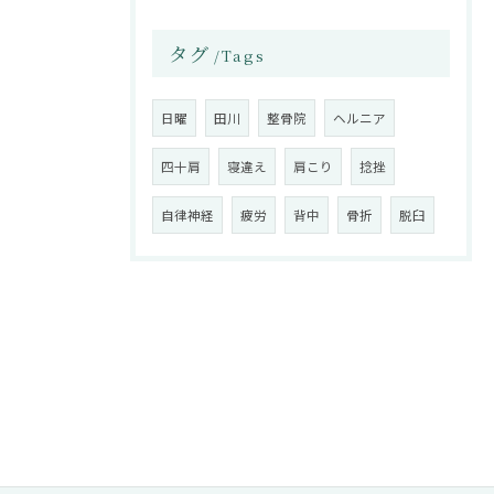
タグ
Tags
日曜
田川
整骨院
ヘルニア
四十肩
寝違え
肩こり
捻挫
自律神経
疲労
背中
骨折
脱臼