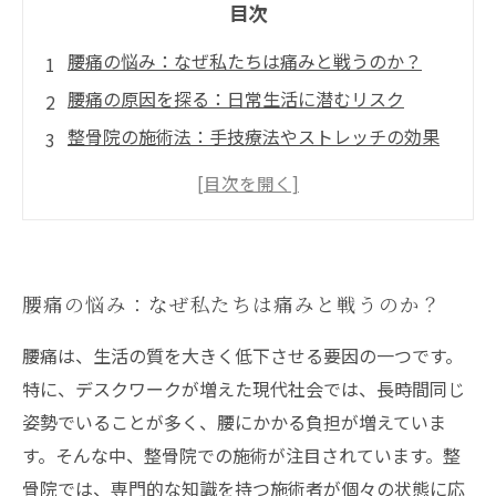
目次
腰痛の悩み：なぜ私たちは痛みと戦うのか？
腰痛の原因を探る：日常生活に潜むリスク
整骨院の施術法：手技療法やストレッチの効果
とは
鍼灸がもたらす腰痛改善の可能性
専門家によるカスタマイズ治療：あなたに最適
な施術法を探す
腰痛の悩み：なぜ私たちは痛みと戦うのか？
腰痛改善のために実践すべき日常習慣
健康な生活への第一歩：腰痛からの解放を目指
腰痛は、生活の質を大きく低下させる要因の一つです。
して
特に、デスクワークが増えた現代社会では、長時間同じ
姿勢でいることが多く、腰にかかる負担が増えていま
す。そんな中、整骨院での施術が注目されています。整
骨院では、専門的な知識を持つ施術者が個々の状態に応