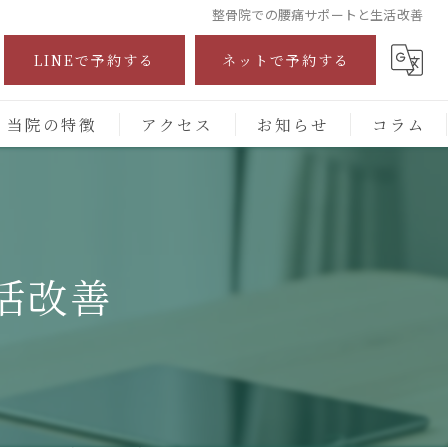
整骨院での腰痛サポートと生活改善
LINEで予約する
ネットで予約する
当院の特徴
アクセス
お知らせ
コラム
自費診療
交通事故
活改善
保険施術
腰痛
頭痛