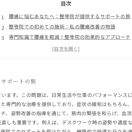
目次
腰痛に悩むあなたへ：整骨院が提供するサポートの旅
整骨院での初めての施術：私の腰痛改善の物語
専門知識で腰痛を軽減！整骨院の効果的なアプローチ
生活改善が鍵！腰痛予防に向けた具体的な方法
整骨院でのサポートを受けた後の変化：快適な生活へ
腰痛からの解放：整骨院経験者のリアルな声
健康的な日常を取り戻す！整骨院で得たものとは
るサポートの旅
ています。この問題は、日常生活や仕事のパフォーマンス
した専門的な治療を提供しており、症状の緩和はもちろん
ッチ、姿勢改善の指導を通じて、筋肉の緊張を和らげ、血流
見直しも重要です。例えば、デスクワーク時の姿勢や適度
整骨院でのサポートを受けながら、健康的で快適な日々を