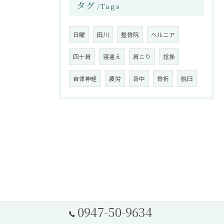
タグ
Tags
日曜
田川
整骨院
ヘルニア
四十肩
寝違え
肩こり
捻挫
自律神経
疲労
背中
骨折
脱臼
0947-50-9634