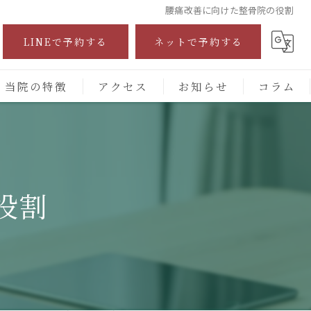
腰痛改善に向けた整骨院の役割
LINEで予約する
ネットで予約する
当院の特徴
アクセス
お知らせ
コラム
自費診療
交通事故
役割
保険施術
腰痛
頭痛