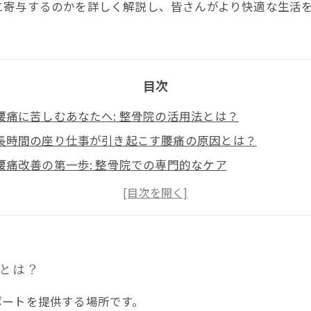
に寄与するのかを詳しく解説し、皆さんがより快適な生活
目次
腰痛に苦しむあなたへ: 整骨院の活用法とは？
長時間の座り仕事が引き起こす腰痛の原因とは？
腰痛改善の第一歩: 整骨院での専門的なケア
正しい姿勢とストレッチが腰痛に与える影響
整骨院でのリハビリ: あなたの腰痛を根本から改善する方法
整骨院での体験談: 腰痛が軽減した実績とその効果
快適な生活を取り戻すために: 整骨院でのサポートを活用
法とは？
ポートを提供する場所です。