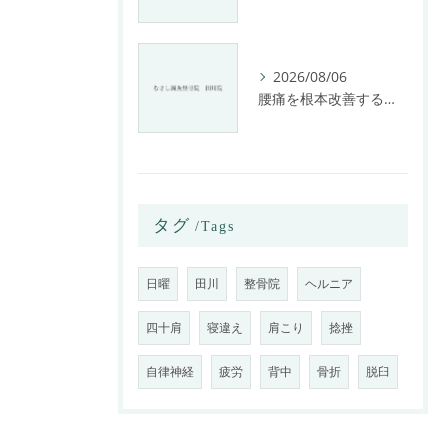
2026/08/06
腰痛を根本改善する整骨院の施術とアドバイスの重要性
タグ
Tags
日曜
田川
整骨院
ヘルニア
四十肩
寝違え
肩こり
捻挫
自律神経
疲労
背中
骨折
脱臼