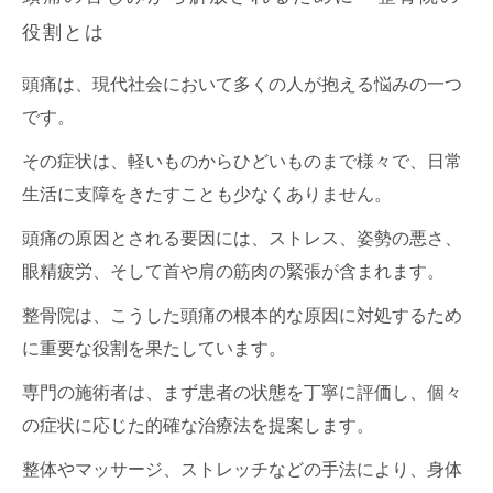
頭痛の再発を防ぐために知っておきたい、整骨
役割とは
院の効果
日常生活を快適に！整骨院の賢い利用法
頭痛は、現代社会において多くの人が抱える悩みの一つ
痛みを感じない未来へ、整骨院が提供する健康
です。
への道
その症状は、軽いものからひどいものまで様々で、日常
生活に支障をきたすことも少なくありません。
頭痛の原因とされる要因には、ストレス、姿勢の悪さ、
眼精疲労、そして首や肩の筋肉の緊張が含まれます。
整骨院は、こうした頭痛の根本的な原因に対処するため
に重要な役割を果たしています。
専門の施術者は、まず患者の状態を丁寧に評価し、個々
の症状に応じた的確な治療法を提案します。
整体やマッサージ、ストレッチなどの手法により、身体