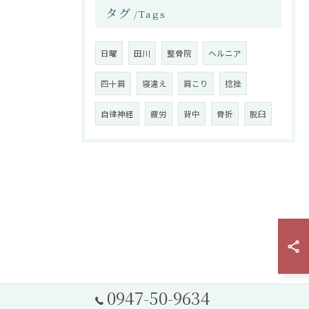
タグ
Tags
日曜
田川
整骨院
ヘルニア
四十肩
寝違え
肩こり
捻挫
自律神経
疲労
背中
骨折
脱臼
0947-50-9634