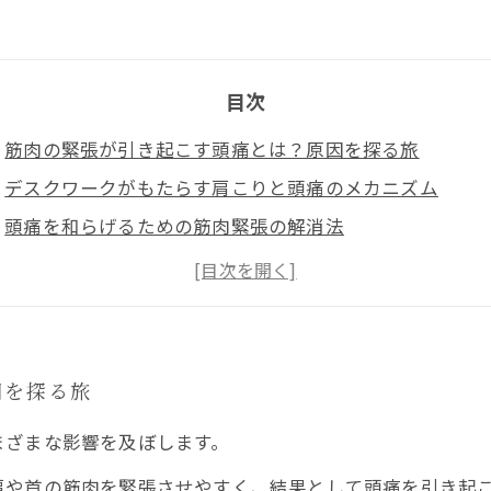
目次
筋肉の緊張が引き起こす頭痛とは？原因を探る旅
デスクワークがもたらす肩こりと頭痛のメカニズム
頭痛を和らげるための筋肉緊張の解消法
整骨院での施術とストレッチがもたらす効果
日常生活に取り入れるべき簡単エクササイズ
快適な生活を取り戻すための筋肉管理と姿勢改善
健康的な体づくりに向けた第一歩：頭痛の原因を解消し
因を探る旅
まざまな影響を及ぼします。
肩や首の筋肉を緊張させやすく、結果として頭痛を引き起