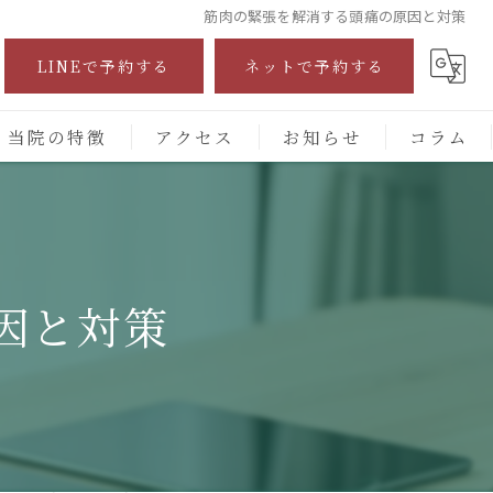
筋肉の緊張を解消する頭痛の原因と対策
LINEで予約する
ネットで予約する
当院の特徴
アクセス
お知らせ
コラム
自費診療
交通事故
因と対策
保険施術
腰痛
頭痛