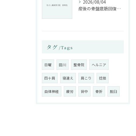
2026/08/04
産後の骨盤底筋回復法と整骨院活用
タグ
Tags
日曜
田川
整骨院
ヘルニア
四十肩
寝違え
肩こり
捻挫
自律神経
疲労
背中
骨折
脱臼