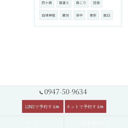
四十肩
寝違え
肩こり
捻挫
自律神経
疲労
背中
骨折
脱臼
0947-50-9634
LINEで予約する
ネットで予約する
ホーム
代表あいさつ