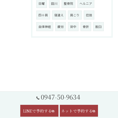
日曜
田川
整骨院
ヘルニア
四十肩
寝違え
肩こり
捻挫
自律神経
疲労
背中
骨折
脱臼
0947-50-9634
LINEで予約する
ネットで予約する