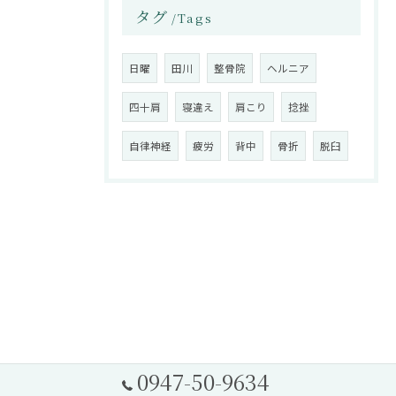
タグ
Tags
日曜
田川
整骨院
ヘルニア
四十肩
寝違え
肩こり
捻挫
自律神経
疲労
背中
骨折
脱臼
0947-50-9634