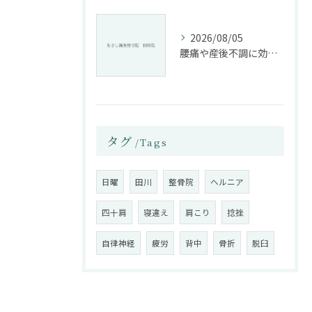
2026/08/05
腰痛や産後不調に効く整骨院の施術と姿勢改善法
タグ
Tags
日曜
田川
整骨院
ヘルニア
四十肩
寝違え
肩こり
捻挫
自律神経
疲労
背中
骨折
脱臼