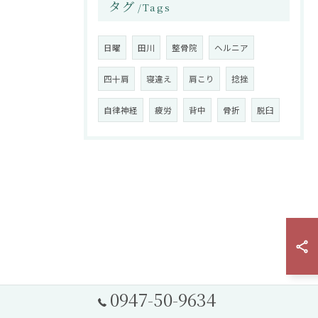
タグ
Tags
日曜
田川
整骨院
ヘルニア
四十肩
寝違え
肩こり
捻挫
自律神経
疲労
背中
骨折
脱臼
0947-50-9634