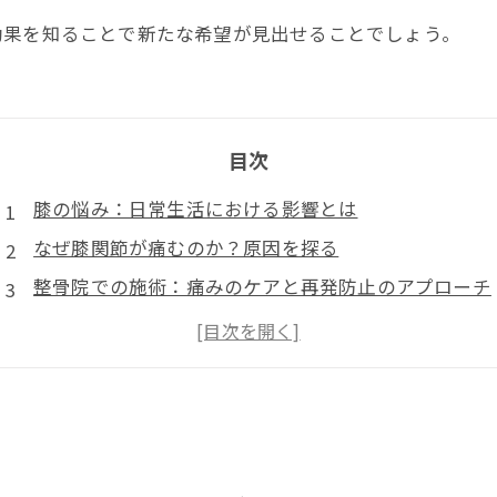
効果を知ることで新たな希望が見出せることでしょう。
目次
膝の悩み：日常生活における影響とは
なぜ膝関節が痛むのか？原因を探る
整骨院での施術：痛みのケアと再発防止のアプローチ
マッサージから体操まで：効果的な療法を紹介
生活習慣の改善で膝の健康を守る
多くの人々が経験する膝の痛み、その克服法は？
整骨院の力で新たな生活を：膝の痛みからの解放