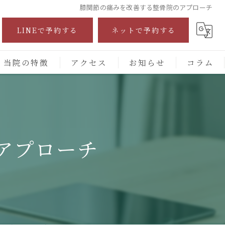
膝関節の痛みを改善する整骨院のアプローチ
LINEで予約する
ネットで予約する
当院の特徴
アクセス
お知らせ
コラム
自費診療
交通事故
アプローチ
保険施術
腰痛
頭痛