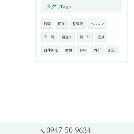
タグ
Tags
日曜
田川
整骨院
ヘルニア
四十肩
寝違え
肩こり
捻挫
自律神経
疲労
背中
骨折
脱臼
0947-50-9634