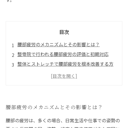
目次
腰部疲労のメカニズムとその影響とは？
整骨院で行われる腰部疲労の評価と初期対応
整体とストレッチで腰部疲労を根本改善する方
法
マッサージと姿勢矯正で腰部の疲労を効果的に
ケアする
整骨院での継続的ケアがもたらす腰部疲労回復
腰部疲労のメカニズムとその影響とは？
の未来
腰部の疲労は、多くの場合、日常生活や仕事での姿勢の