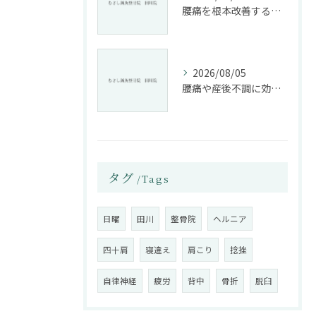
腰痛を根本改善する整骨院の施術とアドバイスの重要性
2026/08/05
腰痛や産後不調に効く整骨院の施術と姿勢改善法
タグ
Tags
日曜
田川
整骨院
ヘルニア
四十肩
寝違え
肩こり
捻挫
自律神経
疲労
背中
骨折
脱臼