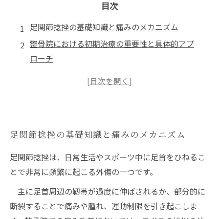
目次
足関節捻挫の基礎知識と痛みのメカニズム
整骨院における初期治療の重要性と具体的アプ
ローチ
機能回復を促進する施術法とリハビリのポイン
ト
セルフケアの重要性と日常生活での注意点
予防と再発防止のための整骨院の総合的アプロ
足関節捻挫の基礎知識と痛みのメカニズム
ーチ
足関節捻挫は、日常生活やスポーツ中に足首をひねるこ
とで非常に頻繁に起こる外傷の一つです。
主に足首周辺の靭帯が過度に伸ばされるか、部分的に
断裂することで痛みや腫れ、運動制限を引き起こしま