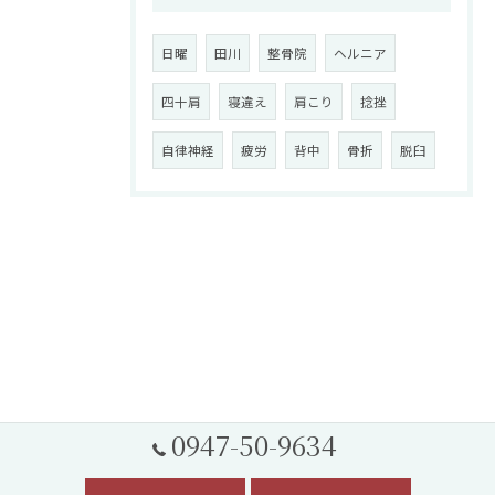
日曜
田川
整骨院
ヘルニア
四十肩
寝違え
肩こり
捻挫
自律神経
疲労
背中
骨折
脱臼
0947-50-9634