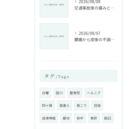
2026/08/08
交通事故後の痛みと姿勢改善に特化した整骨院の役割
2026/08/07
腰痛から産後の不調まで整骨院で根本改善する方法
タグ
Tags
日曜
田川
整骨院
ヘルニア
四十肩
寝違え
肩こり
捻挫
自律神経
疲労
背中
骨折
脱臼