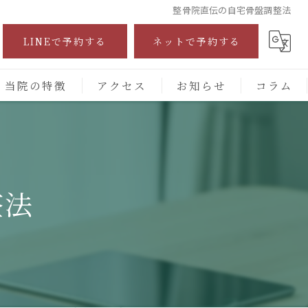
整骨院直伝の自宅骨盤調整法
LINEで予約する
ネットで予約する
当院の特徴
アクセス
お知らせ
コラム
自費診療
交通事故
整法
保険施術
腰痛
頭痛