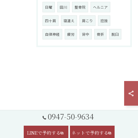
日曜
田川
整骨院
ヘルニア
四十肩
寝違え
肩こり
捻挫
自律神経
疲労
背中
骨折
脱臼
0947-50-9634
LINEで予約する
ネットで予約する