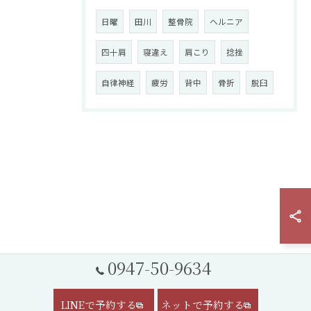
日曜
田川
整骨院
ヘルニア
四十肩
寝違え
肩こり
捻挫
自律神経
疲労
背中
骨折
脱臼
0947-50-9634
LINEで予約する
ネットで予約する