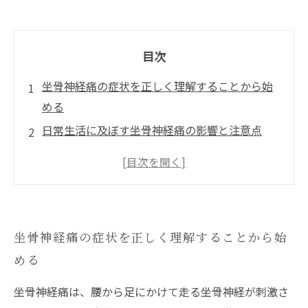
目次
坐骨神経痛の症状を正しく理解することから始
める
日常生活に及ぼす坐骨神経痛の影響と注意点
整骨院での坐骨神経痛治療の基本的なアプロー
チ
整骨院での治療を効果的に進めるためのポイン
ト
坐骨神経痛の症状を正しく理解することから始
坐骨神経痛の改善に向けた整骨院の役割と未来
める
への展望
坐骨神経痛は、腰から足にかけて走る坐骨神経が刺激さ