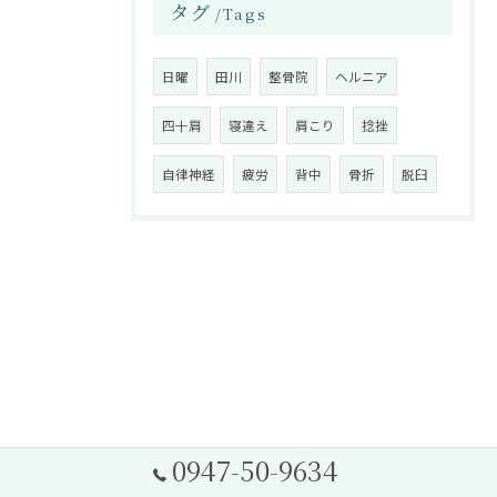
タグ
Tags
日曜
田川
整骨院
ヘルニア
四十肩
寝違え
肩こり
捻挫
自律神経
疲労
背中
骨折
脱臼
0947-50-9634