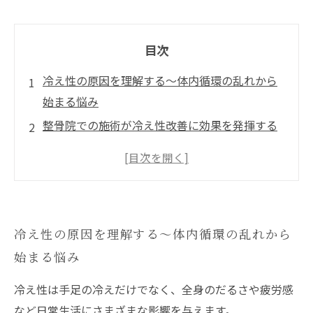
目次
冷え性の原因を理解する～体内循環の乱れから
始まる悩み
整骨院での施術が冷え性改善に効果を発揮する
理由
日常生活でできる整骨院推奨のセルフケア法
冷え性改善のための整骨院での具体的施術メニ
ュー
冷え性の原因を理解する～体内循環の乱れから
継続と生活改善がもたらす冷え性根本克服への
始まる悩み
道
冷え性は手足の冷えだけでなく、全身のだるさや疲労感
など日常生活にさまざまな影響を与えます。