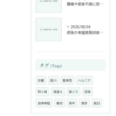
腰痛や産後不調に効く整骨院の施術と姿勢改善法
2026/08/04
産後の骨盤底筋回復法と整骨院活用
タグ
Tags
日曜
田川
整骨院
ヘルニア
四十肩
寝違え
肩こり
捻挫
自律神経
疲労
背中
骨折
脱臼