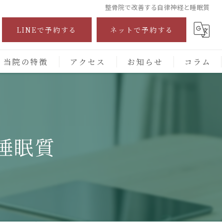
整骨院で改善する自律神経と睡眠質
LINEで予約する
ネットで予約する
当院の特徴
アクセス
お知らせ
コラム
自費診療
交通事故
睡眠質
保険施術
腰痛
頭痛