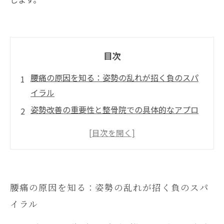
目次
腰痛の原因を知る：姿勢の乱れが招く負のスパ
イラル
姿勢改善の重要性と整骨院での具体的なアプロ
ーチ
EMSの仕組みと深層筋への効果的なアプローチ
姿勢改善とEMSの相乗効果で腰痛再発を防ぐ方
法
腰痛の原因を知る：姿勢の乱れが招く負のスパ
整骨院で実践する腰痛根本治療の未来展望とま
イラル
とめ