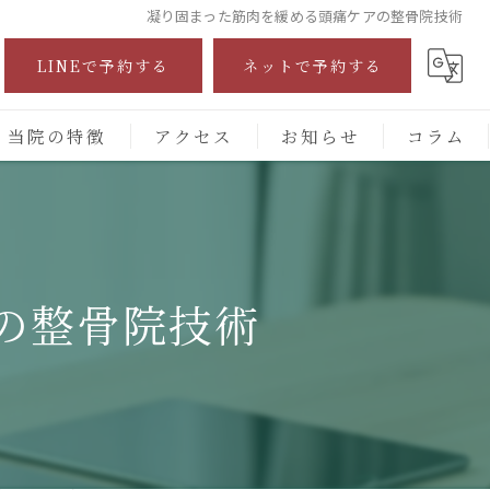
凝り固まった筋肉を緩める頭痛ケアの整骨院技術
LINEで予約する
ネットで予約する
当院の特徴
アクセス
お知らせ
コラム
自費診療
交通事故
の整骨院技術
保険施術
腰痛
頭痛