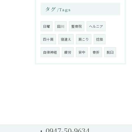
タグ
Tags
日曜
田川
整骨院
ヘルニア
四十肩
寝違え
肩こり
捻挫
自律神経
疲労
背中
骨折
脱臼
0947-50-9634