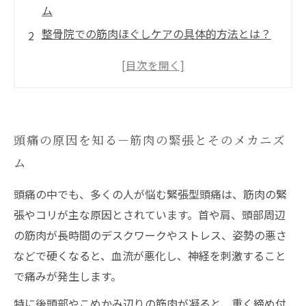
ム
整骨院での筋肉ほぐしケアの具体的方法とは？
セルフケアでできる頭痛予防－日常で実践でき
る筋肉ほぐし
筋肉ほぐしケアの効果を高めるための生活習慣
のポイント
頭痛の原因を知る－筋肉の緊張とそのメカニズ
筋肉ほぐしケアで頭痛を克服し、快適な毎日を
ム
取り戻そう
頭痛の中でも、多くの人が悩む緊張型頭痛は、筋肉の緊
張やコリが主な原因とされています。首や肩、頭部周辺
の筋肉が長時間のデスクワークやストレス、姿勢の悪さ
などで硬くなると、血流が悪化し、神経を刺激すること
で痛みが発生します。
特に後頭部やこめかみ辺りの筋肉が凝ると、重く締め付