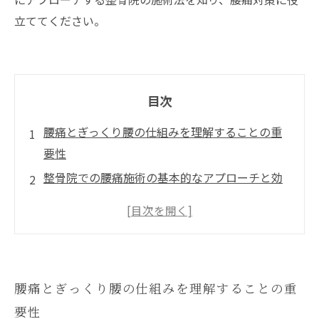
立ててください。
目次
腰痛とぎっくり腰の仕組みを理解することの重
要性
整骨院での腰痛施術の基本的なアプローチと効
果
ぎっくり腰施術の特徴と即効性の秘訣
再発を防ぐための日常生活での具体的なセルフ
ケア法
腰痛とぎっくり腰の仕組みを理解することの重
整骨院の施術と生活習慣改善がもたらす腰痛完
要性
全克服の未来