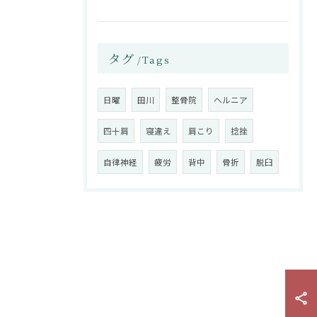
タグ
Tags
日曜
田川
整骨院
ヘルニア
四十肩
寝違え
肩こり
捻挫
自律神経
疲労
背中
骨折
脱臼