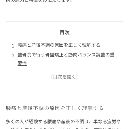
目次
腰痛と産後不調の原因を正しく理解する
整骨院で行う骨盤矯正と筋肉バランス調整の重
要性
痛み緩和だけでなく根本改善を目指す施術の流
れ
産後の女性に特化した整骨院のサポート内容と
は
腰痛と産後不調の原因を正しく理解する
整骨院での施術がもたらす未来—健やかな毎日
への第一歩
多くの人が経験する腰痛や産後の不調は、単なる疲労や