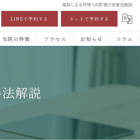
猫背による呼吸への影響と改善法解説
LINEで予約する
ネットで予約する
当院の特徴
アクセス
お知らせ
コラム
自費診療
交通事故
善法解説
保険施術
腰痛
頭痛