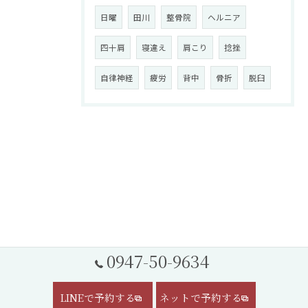
日曜
田川
整骨院
ヘルニア
四十肩
寝違え
肩こり
捻挫
自律神経
疲労
背中
骨折
脱臼
0947-50-9634
LINEで予約する
ネットで予約する