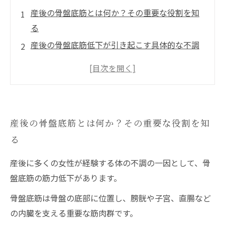
産後の骨盤底筋とは何か？その重要な役割を知
る
産後の骨盤底筋低下が引き起こす具体的な不調
とは
効果的な骨盤底筋回復法：セルフケアと専門的
ケアの両立
整骨院での具体的な施術内容とその効果
産後の骨盤底筋とは何か？その重要な役割を知
産後の骨盤底筋回復を成功させるために知って
る
おくべきポイント
産後に多くの女性が経験する体の不調の一因として、骨
盤底筋の筋力低下があります。
骨盤底筋は骨盤の底部に位置し、膀胱や子宮、直腸など
の内臓を支える重要な筋肉群です。