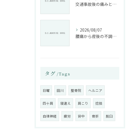
交通事故後の痛みと姿勢改善に特化した整骨院の役割
2026/08/07
腰痛から産後の不調まで整骨院で根本改善する方法
タグ
Tags
日曜
田川
整骨院
ヘルニア
四十肩
寝違え
肩こり
捻挫
自律神経
疲労
背中
骨折
脱臼